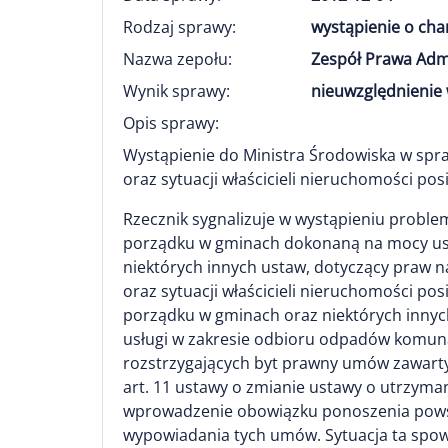
Rodzaj sprawy:
wystąpienie o ch
Nazwa zepołu:
Zespół Prawa Adm
Wynik sprawy:
nieuwzględnienie 
Opis sprawy:
Wystąpienie do Ministra Środowiska w spr
oraz sytuacji właścicieli nieruchomości p
Rzecznik sygnalizuje w wystąpieniu problem 
porządku w gminach dokonaną na mocy ustaw
niektórych innych ustaw, dotyczący praw 
oraz sytuacji właścicieli nieruchomości p
porządku w gminach oraz niektórych innyc
usługi w zakresie odbioru odpadów komuna
rozstrzygających byt prawny umów zawartyc
art. 11 ustawy o zmianie ustawy o utrzyma
wprowadzenie obowiązku ponoszenia powsz
wypowiadania tych umów. Sytuacja ta spo