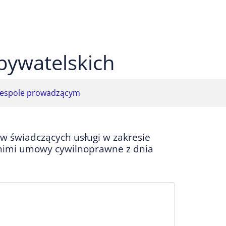
 czarnym
ekst na żółtym
ty tekst na czarnym
bywatelskich
espole prowadzącym
w świadczących usługi w zakresie
 nimi umowy cywilnoprawne z dnia