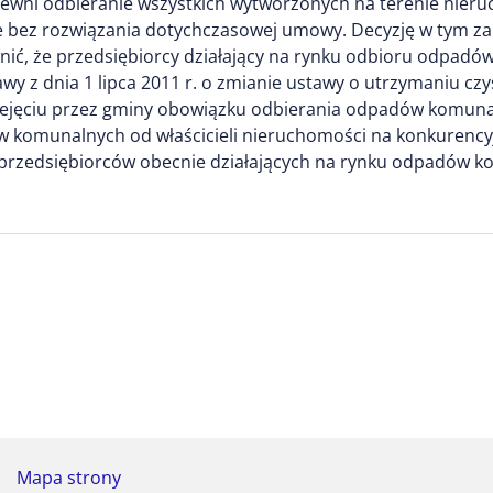
zapewni odbieranie wszystkich wytworzonych na terenie ni
 bez rozwiązania dotychczasowej umowy. Decyzję w tym zakr
ić, że przedsiębiorcy działający na rynku odbioru odpadów
wy z dnia 1 lipca 2011 r. o zmianie ustawy o utrzymaniu cz
zejęciu przez gminy obowiązku odbierania odpadów komunal
w komunalnych od właścicieli nieruchomości na konkurenc
ą przedsiębiorców obecnie działających na rynku odpadów 
Mapa strony