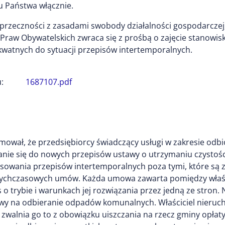
 Państwa włącznie.
przeczności z zasadami swobody działalności gospodarczej
 Praw Obywatelskich zwraca się z prośbą o zajęcie stanowis
kwatnych do sytuacji przepisów intertemporalnych.
:
1687107.pdf
ormował, że przedsiębiorcy świadczący usługi w zakresie od
nie się do nowych przepisów ustawy o utrzymaniu czystości
osowania przepisów intertemporalnych poza tymi, które są 
dotychczasowych umów. Każda umowa zawarta pomiędzy właś
 trybie i warunkach jej rozwiązania przez jedną ze stron. 
wy na odbieranie odpadów komunalnych. Właściciel nieru
e zwalnia go to z obowiązku uiszczania na rzecz gminy opł