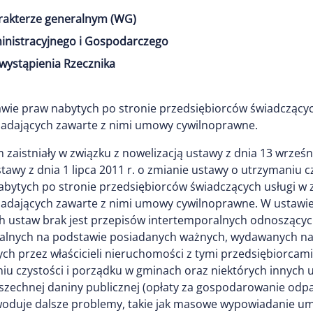
arakterze generalnym (WG)
inistracyjnego i Gospodarczego
wystąpienia Rzecznika
awie praw nabytych po stronie przedsiębiorców świadcząc
osiadających zawarte z nimi umowy cywilnoprawne.
zaistniały w związku z nowelizacją ustawy z dnia 13 wrześni
y z dnia 1 lipca 2011 r. o zmianie ustawy o utrzymaniu c
nabytych po stronie przedsiębiorców świadczących usługi 
osiadających zawarte z nimi umowy cywilnoprawne. W ustawie
h ustaw brak jest przepisów intertemporalnych odnoszącyc
lnych na podstawie posiadanych ważnych, wydawanych na lat
h przez właścicieli nieruchomości z tymi przedsiębiorcam
niu czystości i porządku w gminach oraz niektórych innych
echnej daniny publicznej (opłaty za gospodarowanie odp
woduje dalsze problemy, takie jak masowe wypowiadanie u