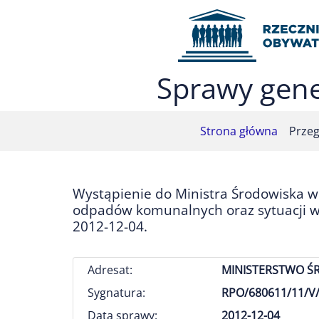
Przejdź do menu głównego (nacisnij Enter)
Przejdź do treści (nacisnij Enter)
Przejdź do mapy serwisu (nacisnij Enter)
Sprawy gene
Strona główna
Przeg
Wystąpienie do Ministra Środowiska w
odpadów komunalnych oraz sytuacji wł
2012-12-04.
Adresat:
MINISTERSTWO Ś
Sygnatura:
RPO/680611/11/V/
Data sprawy:
2012-12-04