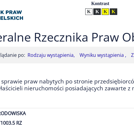
Ustawienia
Kontrast
Kontrast normalny
Kontrast biały tekst na
Kontrast czarny t
Kontrast żół
ralne Rzecznika Praw O
lądanie po:
Rodzaju wystąpienia,
Wyniku wystąpienia ,
Z
 sprawie praw nabytych po stronie przedsiębiorcó
aścicieli nieruchomości posiadających zawarte z
RODOWISKA
1003.5 RZ