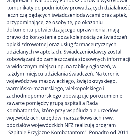
w aptekach. Narodowy Fundusz Zdrowia wystosował
komunikaty do podmiotów prowadzących działalność
leczniczą będących świadczeniodawcami oraz aptek,
przypominające, że osoby te, po okazaniu
dokumentu potwierdzającego uprawnienia, mają
prawo do korzystania poza kolejnością ze świadczeń
opieki zdrowotnej oraz usług farmaceutycznych
udzielanych w aptekach. Świadczeniodawcy zostali
zobowiązani do zamieszczania stosownych informacji
w widocznym miejscu np. na tablicy ogłoszeń, w
każdym miejscu udzielania świadczeń. Na terenie
województwa mazowieckiego, świętokrzyskiego,
warmińsko-mazurskiego, wielkopolskiego i
zachodniopomorskiego obowiązuje porozumienie
zawarte pomiędzy grupą szpitali a Radą
Kombatantów, które przy współudziale urzędów
wojewódzkich, urzędów marszałkowskich i ww.
oddziałów wojewódzkich NFZ realizują program
"Szpitale Przyjazne Kombatantom". Ponadto od 2011