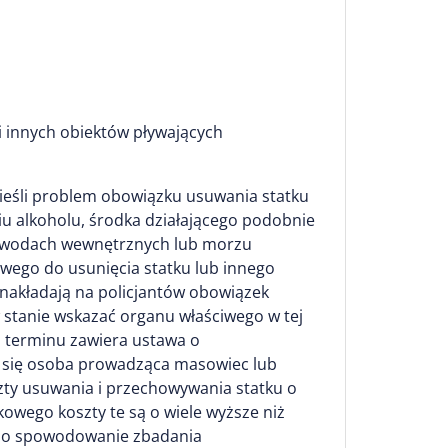
i innych obiektów pływających
nieśli problem obowiązku usuwania statku
iu alkoholu, środka działającego podobnie
h wodach wewnętrznych lub morzu
iwego do usunięcia statku lub innego
nakładają na policjantów obowiązek
w stanie wskazać organu właściwego w tej
o terminu zawiera ustawa o
je się osoba prowadząca masowiec lub
zty usuwania i przechowywania statku o
owego koszty te są o wiele wyższe niż
ą o spowodowanie zbadania