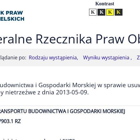
Ustawienia
Kontrast
Kontrast normalny
Kontrast biały tekst na
Kontrast czarny t
Kontrast żół
ralne Rzecznika Praw O
lądanie po:
Rodzaju wystąpienia,
Wyniku wystąpienia ,
Z
Budownictwa i Gospodarki Morskiej w sprawie usu
 nietrzeźwe z dnia 2013-05-09.
RANSPORTU BUDOWNICTWA I GOSPODARKI MORSKIEJ
/903.1 RZ