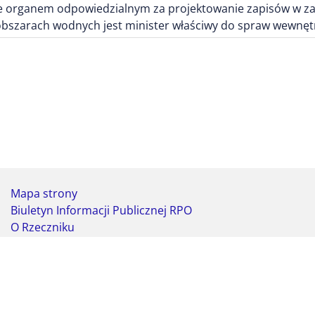
 organem odpowiedzialnym za projektowanie zapisów w zakr
bszarach wodnych jest minister właściwy do spraw wewnęt
Mapa strony
Biuletyn Informacji Publicznej RPO
O Rzeczniku
Deklaracja dostępności
Koordynator do spraw dostępności
Webmaster - formularz kontaktowy