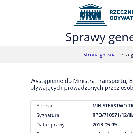
Przejdź do menu głównego (nacisnij Enter)
Przejdź do treści (nacisnij Enter)
Przejdź do mapy serwisu (nacisnij Enter)
Sprawy gene
Strona główna
Przeg
Wystąpienie do Ministra Transportu, 
pływających prowadzonych przez osoby
Adresat:
MINISTERSTWO T
Sygnatura:
RPO/710971/12/III
Data sprawy:
2013-05-09