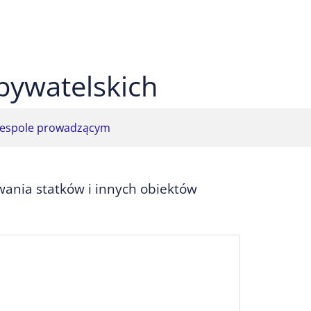
 czarnym
ekst na żółtym
ty tekst na czarnym
bywatelskich
espole prowadzącym
wania statków i innych obiektów