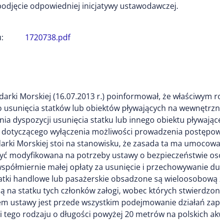
odjęcie odpowiedniej inicjatywy ustawodawczej.
:
1720738.pdf
arki Morskiej (16.07.2013 r.) poinformował, że właściwym 
o usunięcia statków lub obiektów pływających na wewnętr
ania dyspozycji usunięcia statku lub innego obiektu pływa
 dotyczącego wyłączenia możliwości prowadzenia postępo
arki Morskiej stoi na stanowisku, że zasada ta ma umocow
yć modyfikowana na potrzeby ustawy o bezpieczeństwie o
spółmiernie małej opłaty za usunięcie i przechowywanie d
ki handlowe lub pasażerskie obsadzone są wieloosobową za
ą na statku tych członków załogi, wobec których stwierdzo
elem ustawy jest przede wszystkim podejmowanie działań z
ki tego rodzaju o długości powyżej 20 metrów na polskich a