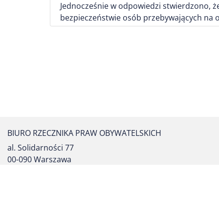
Jednocześnie w odpowiedzi stwierdzono, że
bezpieczeństwie osób przebywających na o
BIURO RZECZNIKA PRAW OBYWATELSKICH
al. Solidarności 77
00-090 Warszawa
tel. centrali: (22) 55 17 700
fax: (22) 827 64 53
formularz kontaktowy