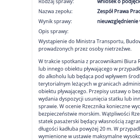
Rodzaj sprawy:
wniosek o podjęci
Nazwa zepołu:
Zespół Prawa Prac
Wynik sprawy:
nieuwzględnienie 
Opis sprawy:
Wystąpienie do Ministra Transportu, Budow
prowadzonych przez osoby nietrzeźwe.
W trakcie spotkania z pracownikami Biura 
lub innego obiektu pływającego w przypadk
do alkoholu lub będąca pod wpływem środ
terytorialnym leżących w granicach admini
obiektu pływającego. Przepisy ustawy o b
wydania dyspozycji usunięcia statku lub in
sprawie. W ocenie Rzecznika konieczne wyda
bezpieczeństwie morskim. Wątpliwości Rzec
statek pasażerski będący własnością zagr
długości kadłuba powyżej 20 m. W przypadk
wymienione w ustawie maksymalne wysokośc