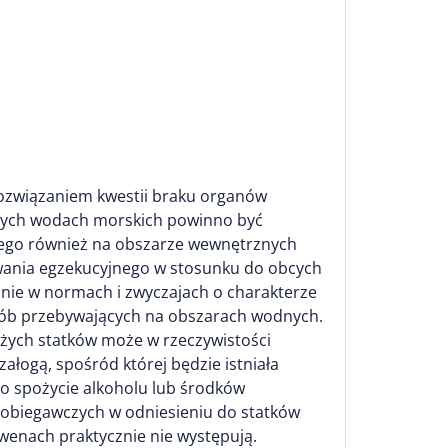
rozwiązaniem kwestii braku organów
znych wodach morskich powinno być
jącego również na obszarze wewnętrznych
wania egzekucyjnego w stosunku do obcych
anie w normach i zwyczajach o charakterze
sób przebywających na obszarach wodnych.
użych statków może w rzeczywistości
łogą, spośród której będzie istniała
no spożycie alkoholu lub środków
apobiegawczych w odniesieniu do statków
kwenach praktycznie nie występują.