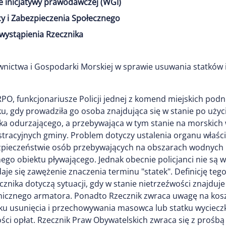
e inicjatywy prawodawczej (WGI)
y i Zabezpieczenia Społecznego
wystąpienia Rzecznika
nictwa i Gospodarki Morskiej w sprawie usuwania statków 
RPO, funkcjonariusze Policji jednej z komend miejskich pod
u, gdy prowadziła go osoba znajdująca się w stanie po użyc
ka odurzającego, a przebywająca w tym stanie na morskic
stracyjnych gminy. Problem dotyczy ustalenia organu właśc
ezpieczeństwie osób przebywających na obszarach wodnych 
nego obiektu pływającego. Jednak obecnie policjanci nie są 
je się zawężenie znaczenia terminu "statek". Definicję teg
znika dotyczą sytuacji, gdy w stanie nietrzeźwości znajdu
anicznego armatora. Ponadto Rzecznik zwraca uwagę na kos
u usunięcia i przechowywania masowca lub statku wycieczk
i opłat. Rzecznik Praw Obywatelskich zwraca się z prośb