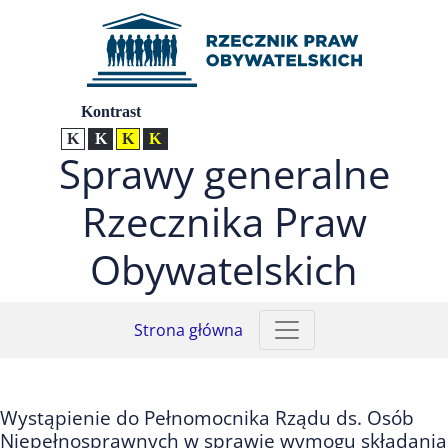
Przejdź do menu głównego (nacisnij Enter)
Przejdź do treści (nacisnij Enter)
Przejdź do mapy serwisu (nacisnij Enter)
Ustawienia
Kontrast
Kontrast normalny
Kontrast biały tekst na czarnym
Kontrast czarny tekst na żółtym
Kontrast żółty tekst na czarnym
Sprawy generalne
Rzecznika Praw
Obywatelskich
Strona główna
Wystąpienie do Pełnomocnika Rządu ds. Osób
Niepełnosprawnych w sprawie wymogu składania