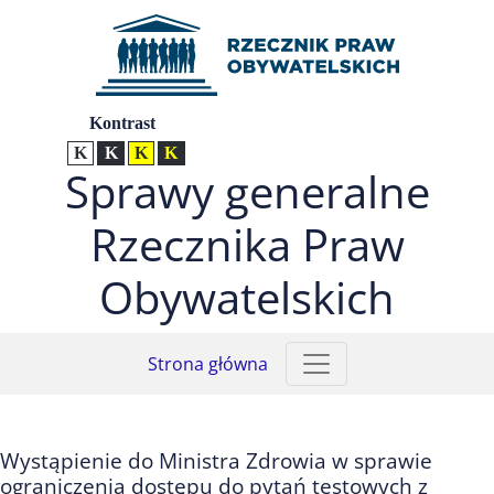
Przejdź do menu głównego (nacisnij Enter)
Przejdź do treści (nacisnij Enter)
Przejdź do mapy serwisu (nacisnij Enter)
Ustawienia
Kontrast
Kontrast normalny
Kontrast biały tekst na czarnym
Kontrast czarny tekst na żółtym
Kontrast żółty tekst na czarnym
Sprawy generalne
Rzecznika Praw
Obywatelskich
Strona główna
Wystąpienie do Ministra Zdrowia w sprawie
ograniczenia dostępu do pytań testowych z