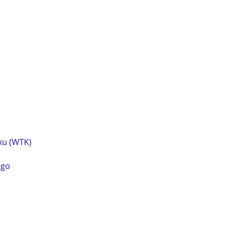
ku (WTK)
ego