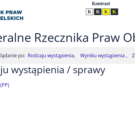
Ustawienia
Kontrast
Kontrast normalny
Kontrast biały tekst na
Kontrast czarny t
Kontrast żół
ralne Rzecznika Praw O
lądanie po:
Rodzaju wystąpienia,
Wyniku wystąpienia ,
Z
ju wystąpienia / sprawy
(PP)