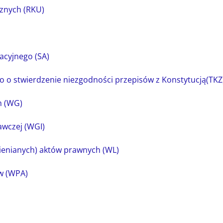
cznych (RKU)
acyjnego (SA)
 o stwierdzenie niezgodności przepisów z Konstytucją(TKZ
m (WG)
awczej (WGI)
enianych) aktów prawnych (WL)
w (WPA)