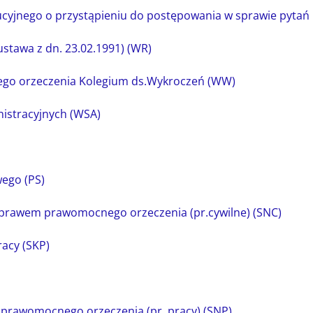
cyjnego o przystąpieniu do postępowania w sprawie pytań
stawa z dn. 23.02.1991) (WR)
go orzeczenia Kolegium ds.Wykroczeń (WW)
istracyjnych (WSA)
ego (PS)
z prawem prawomocnego orzeczenia (pr.cywilne) (SNC)
acy (SKP)
 prawomocnego orzeczenia (pr. pracy) (SNP)