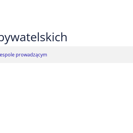
 czarnym
ekst na żółtym
ty tekst na czarnym
bywatelskich
espole prowadzącym