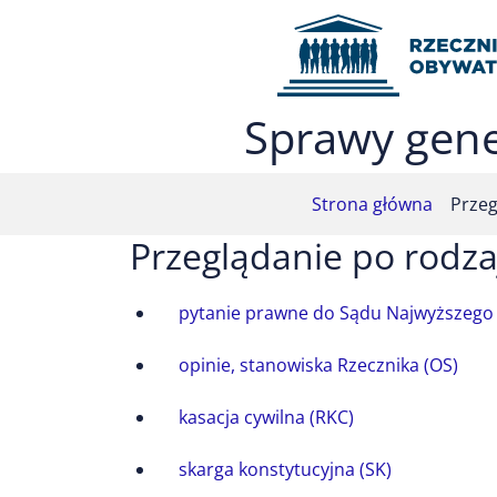
Przejdź do menu głównego (nacisnij Enter)
Przejdź do treści (nacisnij Enter)
Przejdź do mapy serwisu (nacisnij Enter)
Sprawy gene
Strona główna
Przeg
Przeglądanie po rodza
pytanie prawne do Sądu Najwyższego 
opinie, stanowiska Rzecznika (OS)
kasacja cywilna (RKC)
skarga konstytucyjna (SK)